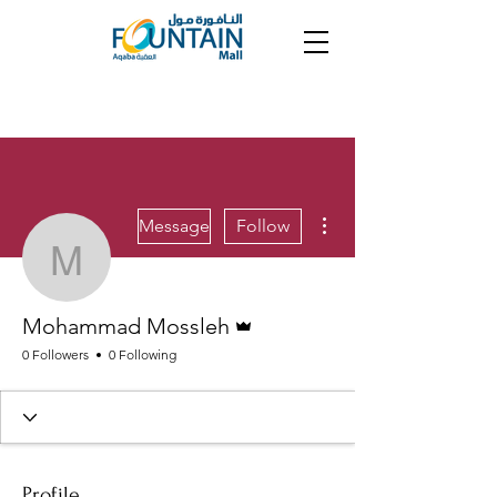
More actions
Message
Follow
Mohammad Mossleh
Admin
Mohammad Mossleh
0 Followers
0 Following
Profile