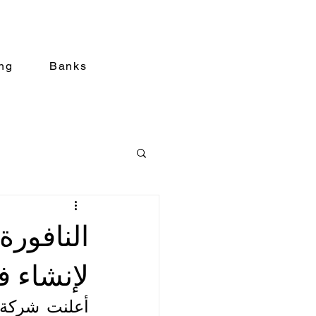
ng
Banks
النافورة
لإنشاء ف