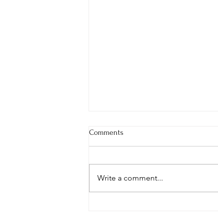
Comments
Write a comment...
توقيع اتفاقية تجهيز نظام خلايا
شمسية لتزويد "النافورة" في