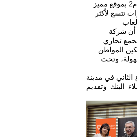
ومن الجدير بالذكر بأن المجمع الترفيهي يبلغ مساحة (21500)م2 بموقع مميز 
ت تتسع لأكثر 
لعاب 
أن شركة 
مجمع تجاري 
ين المواطن 
هولة، وتحت 
 ويذكر بأن فرع بنك الاتحاد الجديد  في النافور مول هو الفرع الثاني في مدينة 
العقبة، حيث يساهم هذا التوسّع بخدمة فئة أوسع من عملاء البنك وتقديم 